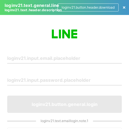
loginv21.text.general.line
loginv21.button.header.download
loginv21.text.header.description
L
o
g
i
n
loginv21.button.general.login
loginv21.text.emaillogin.note.1