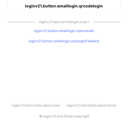
loginv21.button.emaillogin.qrcodelogin
loginv21.text.cannotlogin.note.1
loginv21.button.emaillogin.openmodal
loginv21.button.emaillogin.autologinFallback
l
loginv21.text.footer.about.rules
loginv21.text.footer.about.terms
o
g
i
©
loginv21.text.footer.copyright
n
v
2
1